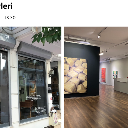
leri
 - 18.30