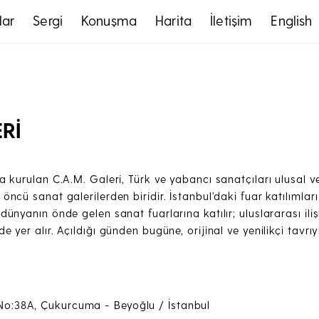
lar
Sergi
Konuşma
Harita
İletişim
English
ERİ
da kurulan C.A.M. Galeri, Türk ve yabancı sanatçıları ulusal v
öncü sanat galerilerden biridir. İstanbul’daki fuar katılımları 
dünyanın önde gelen sanat fuarlarına katılır; uluslararası ili
e yer alır. Açıldığı günden bugüne, orijinal ve yenilikçi tavrı
o:38A, Çukurcuma - Beyoğlu / İstanbul