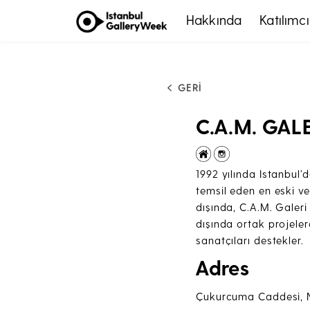
Hakkında
Katılımcı
GERİ
C.A.M. GAL
1992 yılında Istanbul’
temsil eden en eski ve 
dışında, C.A.M. Galeri 
dışında ortak projelerd
sanatçıları destekler.
Adres
Çukurcuma Caddesi, N